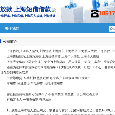
放款 上海短借借款
1891
上海押车,上海私借,上海私人放款,上海借款
关于我们
公司简介
上海借钱,上海私人借钱,上海短借,上海押车,上海私借,上海私人放款,上海借款,
上海借钱应急,上海急用钱,上海短借周转 上海个人借款 上海个人借钱
上海应急借款公司为您提供专业的上海贷款、私人借款、 短借 、车贷、应急贷
还在为选择哪家贷款公司纠结烦恼嘛？此时此刻来找我，可放100个心！各种
让你贷到满意的额度
主营零用贷 车房抵押 垫资过桥 每个客户来就放款 疯狂放款中
零用贷 物业贷 房车抵押贷 无抵押信用贷
@征信当前有逾期 小贷做不了 不看大数据 做生意，开公司或者上班
有稳定收入 一张身份证 当场放款
1。您是上海本地人,自己有房，或者父母有房，我都可以给您当天贷款1-500