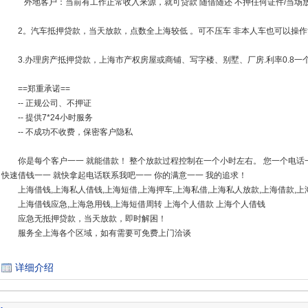
外地客户：当前有工作正常收入来源，就可贷款 随借随还 不押任何证件/当场
2。汽车抵押贷款，当天放款，点数全上海较低 。可不压车 非本人车也可以操作
3.办理房产抵押贷款，上海市产权房屋或商铺、写字楼、别墅、厂房.利率0.8一
==郑重承诺==
-- 正规公司、不押证
-- 提供7*24小时服务
-- 不成功不收费，保密客户隐私
你是每个客户一一 就能借款！ 整个放款过程控制在一个小时左右。 您一个电话
快速借钱一一 就快拿起电话联系我吧一一 你的满意一一 我的追求！
上海借钱,上海私人借钱,上海短借,上海押车,上海私借,上海私人放款,上海借款,
上海借钱应急,上海急用钱,上海短借周转 上海个人借款 上海个人借钱
应急无抵押贷款，当天放款，即时解困！
服务全上海各个区域，如有需要可免费上门洽谈
详细介绍